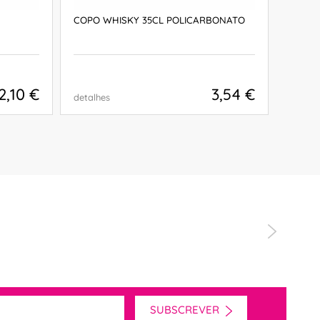
COPO WHISKY 35CL POLICARBONATO
COPO 
2,10 €
3,54 €
detalhes
detalh
COMPRAR
"Serviço e 
SUBSCREVER