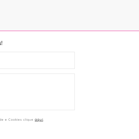
!
aqui
ade e Cookies clique
.