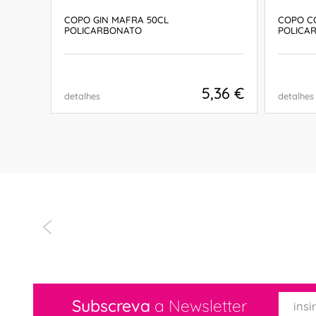
COPO GIN MAFRA 50CL
COPO CO
POLICARBONATO
POLICA
,41 €
5,36 €
detalhes
detalhes
COMPRAR
Subscreva
a Newsletter