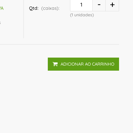
Qtd:
(caixas):
VA
(1 unidades)
s
ADICIONAR AO CARRINHO