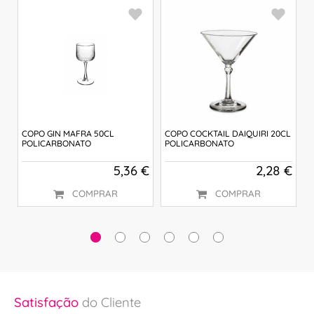
 €
COPO GIN MAFRA 50CL
COPO COCKTAIL DAIQUIRI 20CL
C
POLICARBONATO
POLICARBONATO
P
5,36 €
2,28 €
COMPRAR
COMPRAR
Satisfação
do Cliente
Sa