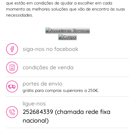
na
que estão em condições de ajudar a escolher em cada
momento as melhores soluções que vão de encontro às suas
mesa
Assadeiras
necessidades.
com
Térmicas
Cutipol
siga-nos no facebook
condições de venda
portes de envio
grátis para compras superiores a 250€.
ligue-nos
252684339 (chamada rede fixa
nacional)