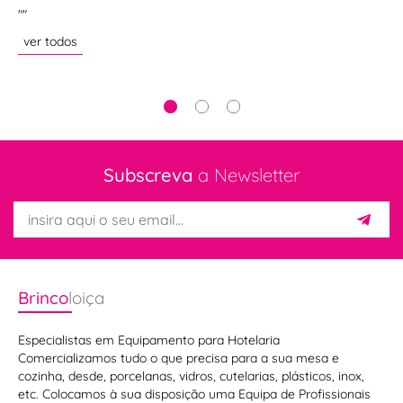
""
"A
en
ver todos
ve
Subscreva
a Newsletter
Brinco
loiça
Especialistas em Equipamento para Hotelaria
Cutipol
Comercializamos tudo o que precisa para a sua mesa e
cozinha, desde, porcelanas, vidros, cutelarias, plásticos, inox,
Elegância
etc. Colocamos à sua disposição uma Equipa de Profissionais