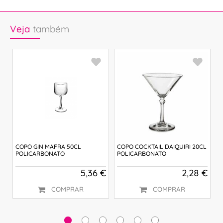
Veja
também
COPO GIN MAFRA 50CL
COPO COCKTAIL DAIQUIRI 20CL
C
POLICARBONATO
POLICARBONATO
P
 €
5,36 €
2,28 €
COMPRAR
COMPRAR