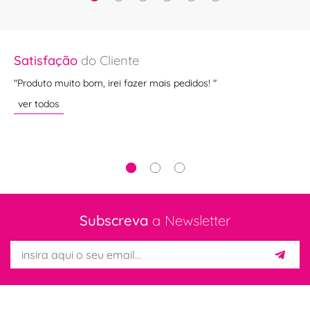
Satisfação
do Cliente
Sa
"Produto muito bom, irei fazer mais pedidos! "
""
ota
ver todos
ve
Subscreva
a Newsletter