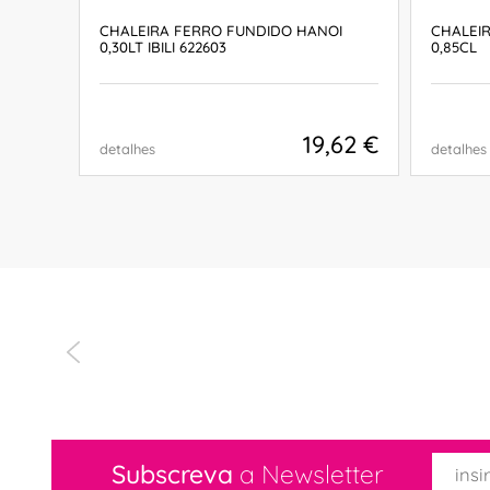
CHALEIRA FERRO FUNDIDO HANOI
CHALEI
0,30LT IBILI 622603
0,85CL
,26 €
19,62 €
detalhes
detalhes
COMPRAR
Subscreva
a Newsletter