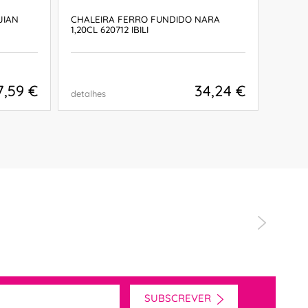
JIAN
CHALEIRA FERRO FUNDIDO NARA
CHALE
1,20CL 620712 IBILI
0,80CL
7,59 €
34,24 €
detalhes
detalh
COMPRAR
SUBSCREVER