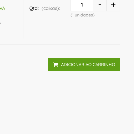
Qtd:
(caixas):
IVA
(1 unidades)
s
ADICIONAR AO CARRINHO