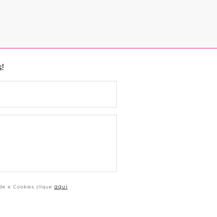
!
aqui
ade e Cookies clique
.