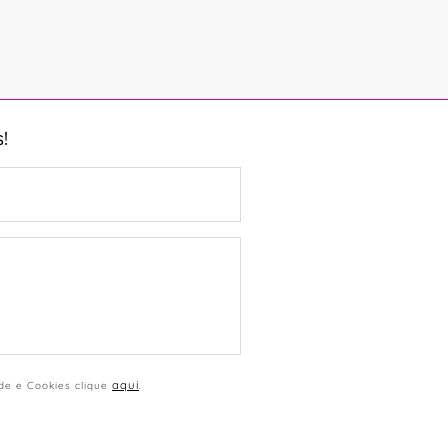
!
aqui
ade e Cookies clique
.