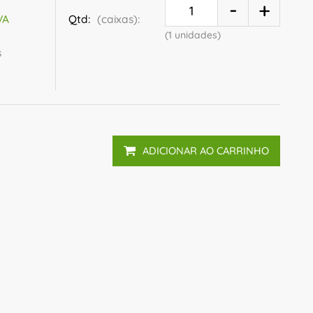
Qtd:
(caixas):
VA
(1 unidades)
s
ADICIONAR AO CARRINHO