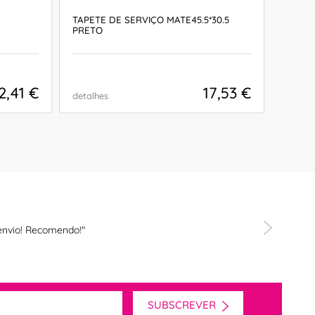
TAPETE DE SERVIÇO MATE45.5*30.5
CORRE
PRETO
2 prod
2,41 €
17,53 €
detalhes
detalh
COMPRAR
envio! Recomendo!"
SUBSCREVER