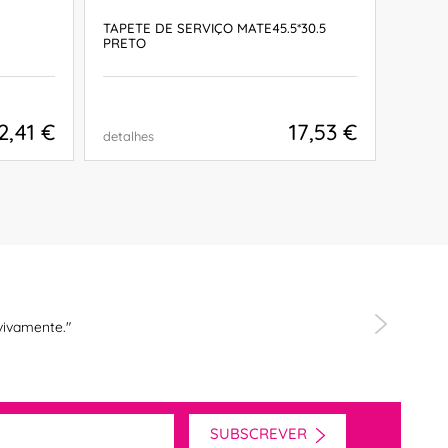
TAPETE DE SERVIÇO MATE45.5*30.5
CORRE
PRETO
2 prod
2,41 €
17,53 €
detalhes
detalh
COMPRAR
vivamente."
"
SUBSCREVER