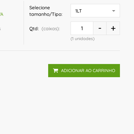
Selecione
tamanho/Tipo:
VA
s
Qtd:
(caixas):
(1 unidades)
ADICIONAR AO CARRINHO