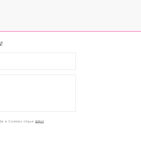
!
aqui
ade e Cookies clique
.