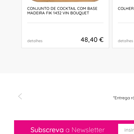
CONJUNTO DE COCKTAIL COM BASE
COLHER
MADEIRA FIK 1432 VIN BOUQUET
,26 €
48,40 €
detalhes
detalhes
COMPRAR
"Entrega r
Subscreva
a Newsletter