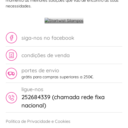
momento as melhores soluções que vão de encontro às suas
raspadores
Startwist
necessidades.
do
Silampos
mundo!
siga-nos no facebook
condições de venda
portes de envio
grátis para compras superiores a 250€.
ligue-nos
252684339 (chamada rede fixa
nacional)
Política de Privacidade e Cookies