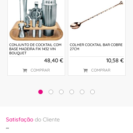
 €
CONJUNTO DE COCKTAIL COM
COLHER COCKTAIL BAR COBRE
C
BASE MADEIRA FIK 1432 VIN
27CM
A
BOUQUET
5
48,40 €
10,58 €
d
COMPRAR
COMPRAR
Satisfação
do Cliente
Sa
""
"P