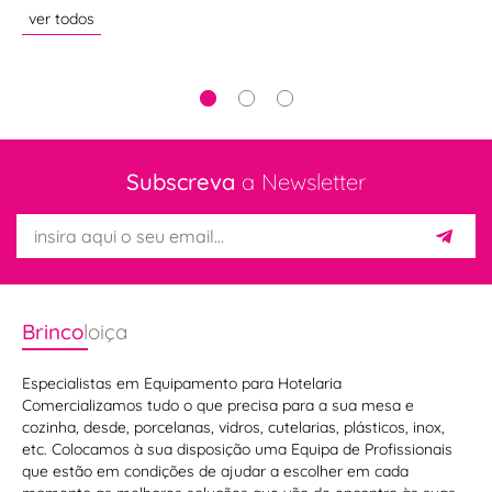
su
ver todos
ve
Subscreva
a Newsletter
Brinco
loiça
Especialistas em Equipamento para Hotelaria
Microplane:
Comercializamos tudo o que precisa para a sua mesa e
cozinha, desde, porcelanas, vidros, cutelarias, plásticos, inox,
os
etc. Colocamos à sua disposição uma Equipa de Profissionais
melhores
que estão em condições de ajudar a escolher em cada