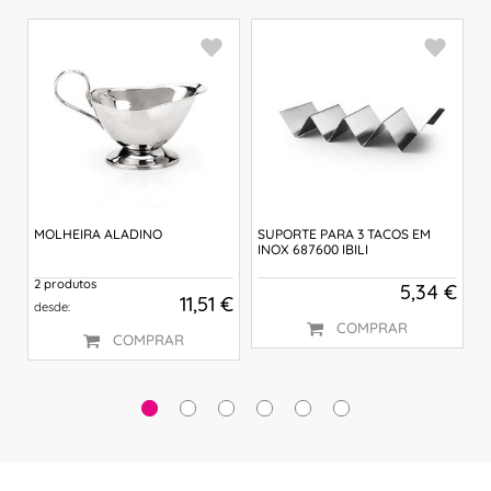
MOLHEIRA ALADINO
SUPORTE PARA 3 TACOS EM
S
INOX 687600 IBILI
I
2 produtos
 €
5,34 €
11,51 €
desde:
COMPRAR
COMPRAR