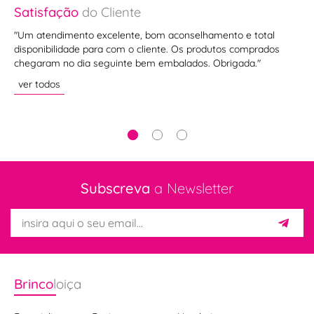
Satisfação
do Cliente
Sa
"Um atendimento excelente, bom aconselhamento e total
"Ti
disponibilidade para com o cliente. Os produtos comprados
des
chegaram no dia seguinte bem embalados. Obrigada."
equ
vis
ver todos
ve
Subscreva
a Newsletter
Brinco
loiça